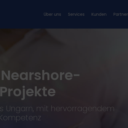
Über uns
Services
Kunden
Partne
r Nearshore-
Projekte
us Ungarn, mit hervorragendem
e Kompetenz