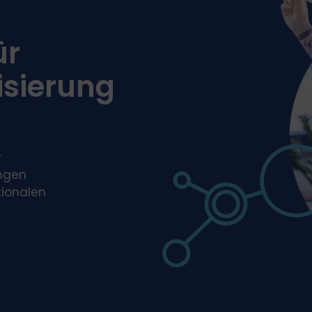
ür
sierung
r
ungen
tionalen