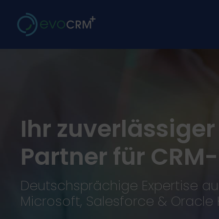
Zum
Inhalt
springen
Ihr zuverlässige
Partner für CRM-
Deutschsprächige Expertise a
Microsoft, Salesforce & Oracl