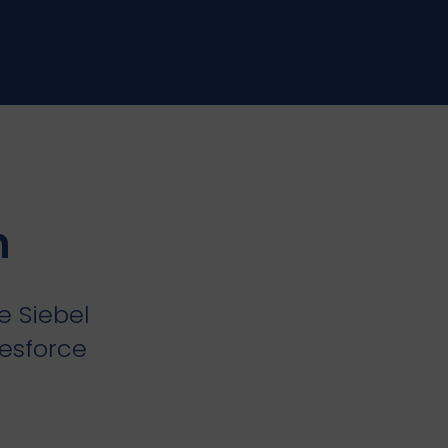
n
e Siebel
lesforce