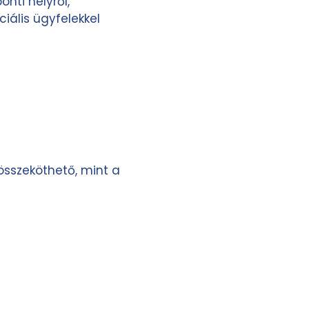
nti helyről,
iális ügyfelekkel
összeköthető, mint a