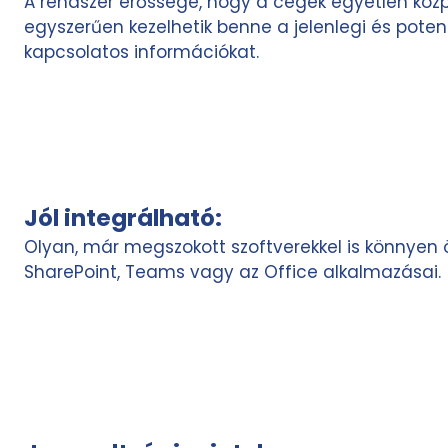
A rendszer erőssége, hogy a cégek egyetlen közpo
egyszerűen kezelhetik benne a jelenlegi és potenc
kapcsolatos információkat.
Jól integrálható:
Olyan, már megszokott szoftverekkel is könnyen 
SharePoint, Teams vagy az Office alkalmazásai.