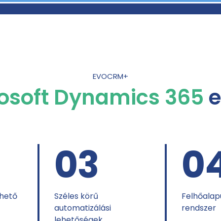
EVOCRM+
osoft Dynamics 365
e
03
0
thető
Széles körű
Felhőalapú
automatizálási
rendszer
lehetőségek