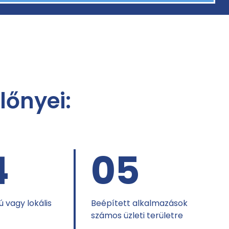
lőnyei:
4
05
 vagy lokális
Beépített alkalmazások
számos üzleti területre