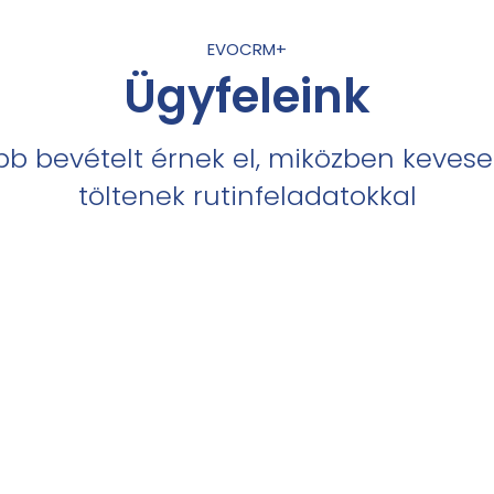
EVOCRM+
Ügyfeleink
öbb bevételt érnek el, miközben kevese
töltenek rutinfeladatokkal