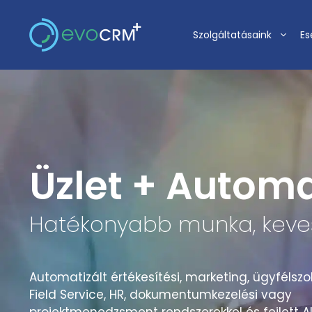
Kilépés
a
Szolgáltatásaink
Es
tartalomba
Üzlet + Automa
Hatékonyabb munka, keves
Automatizált értékesítési, marketing, ügyfélszol
Field Service, HR, dokumentumkezelési vagy