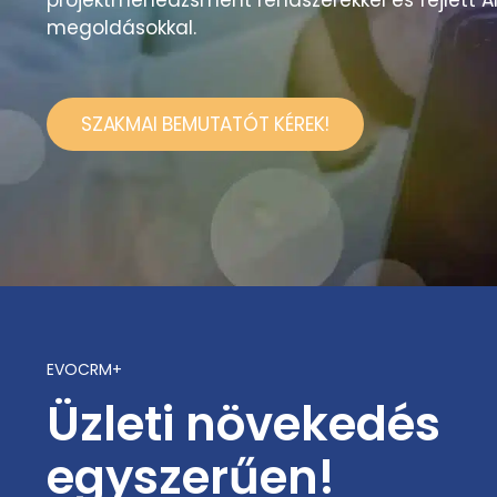
projektmenedzsment rendszerekkel és fejlett A
megoldásokkal.
SZAKMAI BEMUTATÓT KÉREK!
EVOCRM+
Üzleti növekedés
egyszerűen!