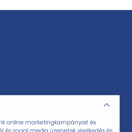
eink online marketingkampányait és
él és social media üzenetek viselkedés és