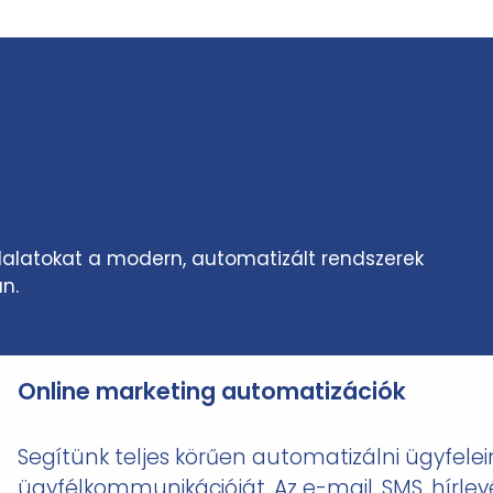
llalatokat a modern, automatizált rendszerek
n.
Online marketing automatizációk
Segítünk teljes körűen automatizálni ügyfel
ügyfélkommunikációját. Az e-mail, SMS, hírlev