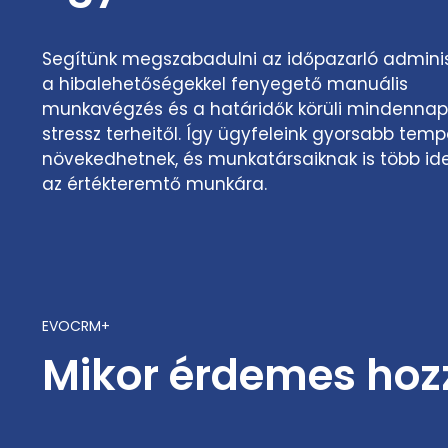
Segítünk megszabadulni az időpazarló adminis
a hibalehetőségekkel fenyegető manuális
munkavégzés és a határidők körüli mindenna
stressz terheitől. Így ügyfeleink gyorsabb tem
növekedhetnek, és munkatársaiknak is több ide
az értékteremtő munkára.
EVOCRM+
Mikor érdemes hozz