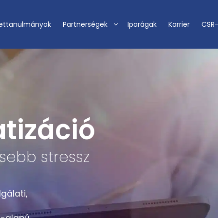
ettanulmányok
Partnerségek
Iparágak
Karrier
CSR
tizáció
ebb stressz
gálati,