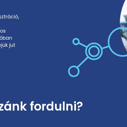
ztráció,
pos
póban
jük jut
ánk fordulni?