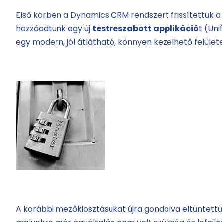
Első körben a Dynamics CRM rendszert frissítettük a 
hozzáadtunk egy új
testreszabott applikáció
t (Uni
egy modern, jól átlátható, könnyen kezelhető felület
A korábbi mezőkiosztásukat újra gondolva eltüntett