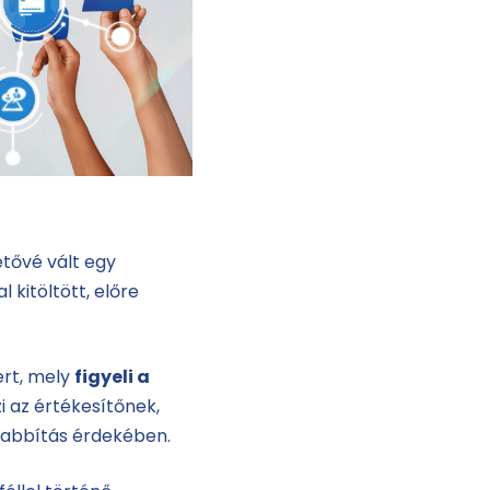
etővé vált egy
 kitöltött, előre
ert, mely
figyeli a
i az értékesítőnek,
szabbítás érdekében.