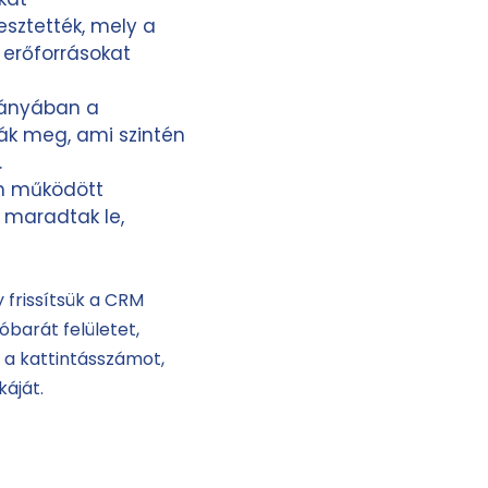
esztették, mely a
erőforrásokat
hiányában a
ták meg, ami szintén
.
em működött
 maradtak le,
 frissítsük a CRM
óbarát felületet,
k a kattintásszámot,
áját.