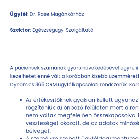
Ügyfél
: Dr. Rose Magánkórház
Szektor
: Egészségügy, Szolgáltató
A páciensek számának gyors növekedésével egyre 
kezelhetetlenné vált a korábban kisebb üzemméreth
Dynamics 365 CRM ügyfélkapcsolati rendszerük. Kor
Az értékesítőknek gyakran kellett ugyanaz
rögzíteniük különböző felületen mert a re
nem voltak megfelelően összekapcsolva. 
veszteséget okozott, de az adatok minős
bélyegét.
A személyre szabott ügyféldokumentumo