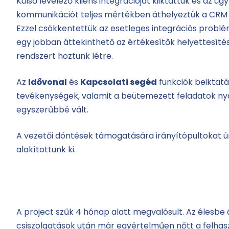
Külső levelező kliens integrációját kiiktattuk és az ügy
kommunikációt teljes mértékben áthelyeztük a CRM 
Ezzel csökkentettük az esetleges integrációs probl
egy jobban áttekinthető az értékesítők helyettesít
rendszert hoztunk létre.
Az
Idővonal
és
Kapcsolati segéd
funkciók beiktatá
tevékenységek, valamit a beütemezett feladatok n
egyszerűbbé vált.
A vezetői döntések támogatására irányítópultokat 
alakítottunk ki.
A project szűk 4 hónap alatt megvalósult. Az élesbe 
csiszolgatások után már egyértelműen nőtt a felha