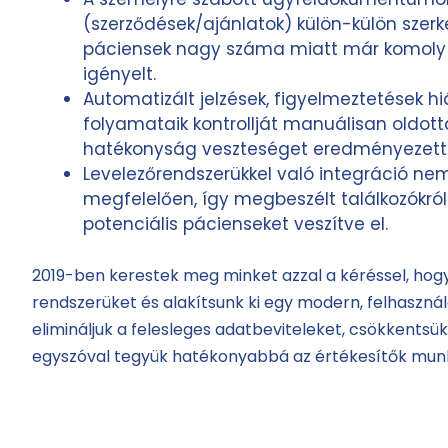
(szerződések/ajánlatok) külön-külön szerk
páciensek nagy száma miatt már komoly 
igényelt.
Automatizált jelzések, figyelmeztetések 
folyamataik kontrollját manuálisan oldot
hatékonyság veszteséget eredményezett
Levelezőrendszerükkel való integráció n
megfelelően, így megbeszélt találkozókról
potenciális pácienseket veszítve el.
2019-ben kerestek meg minket azzal a kéréssel, hogy
rendszerüket és alakítsunk ki egy modern, felhasznál
elimináljuk a felesleges adatbeviteleket, csökkentsü
egyszóval tegyük hatékonyabbá az értékesítők munk