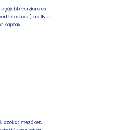
legújabb verzióra és
fied Interface) mellyel
et kaptak.
ük azokat mezőket,