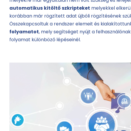
melyekre már egyáltalán nem volt szükség és lefejle
automatikus
kitöltő
szkripteket
melyekkel elkerül
korábban már rögzített adat újbóli rögzítésének sz
Összekapcsoltuk a rendszer elemeit és kialakítottun
folyamatot
, mely segítséget nyújt a felhasználónak
folyamat különböző lépéseinél.