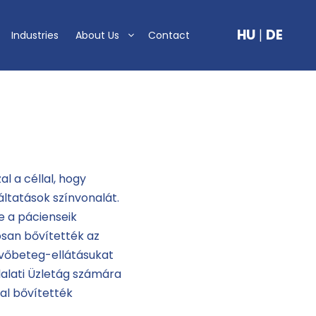
HU
|
DE
Industries
About Us
Contact
l a céllal, hogy
ltatások színvonalát.
e a pácienseik
osan bővítették az
ekvőbeteg-ellátásukat
llalati Üzletág számára
al bővítették