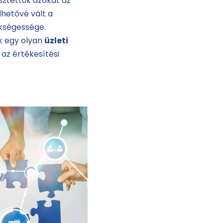
sztettük azokat az
hetővé vált a
ükségessége.
k egy olyan
üzleti
 az értékesítési