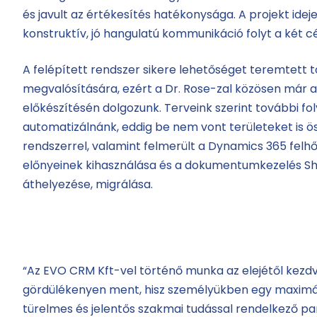
és javult az értékesítés hatékonysága. A projekt ideje
konstruktív, jó hangulatú kommunikáció folyt a két c
A felépített rendszer sikere lehetőséget teremtett t
megvalósítására, ezért a Dr. Rose-zal közösen már a
előkészítésén dolgozunk. Terveink szerint további f
automatizálnánk, eddig be nem vont területeket is
rendszerrel, valamint felmerült a Dynamics 365 felhő
előnyeinek kihasználása és a dokumentumkezelés Sh
áthelyezése, migrálása.
“Az EVO CRM Kft-vel történő munka az elejétől kezd
gördülékenyen ment, hisz személyükben egy maximá
türelmes és jelentős szakmai tudással rendelkező p