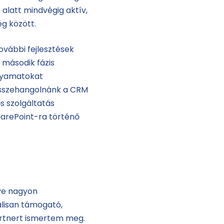
 alatt mindvégig aktív,
ég között.
ovábbi fejlesztések
 második fázis
olyamatokat
 összehangolnánk a CRM
s szolgáltatás
arePoint-ra történő
ve nagyon
lisan támogató,
artnert ismertem meg.