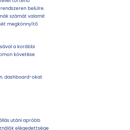
féllel történő
rendszeren belülre.
émák számát valamit
ését megkönnyítő
sával a korábbi
yomon követése
ún. dashboard-okat
állás utáni apróbb
sználók elégedettsége