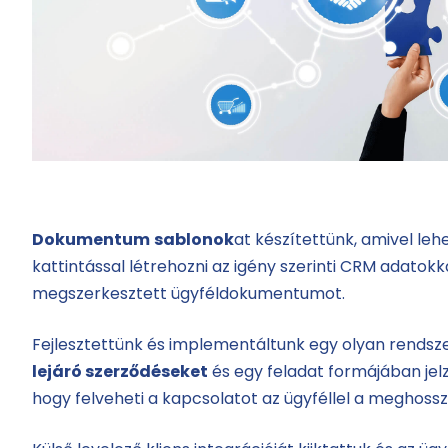
Dokumentum
sablonok
at készítettünk, amivel leh
kattintással létrehozni az igény szerinti CRM adatokkal
megszerkesztett ügyféldokumentumot.
Fejlesztettünk és implementáltunk egy olyan rendsz
lejáró szerződéseket
és egy feladat formájában jelz
hogy felveheti a kapcsolatot az ügyféllel a meghos