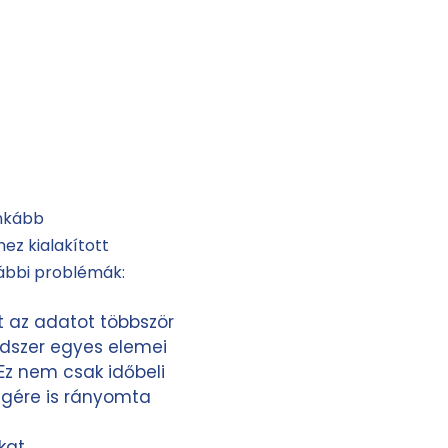
inkább
ez kialakított
ábbi problémák:
t az adatot többször
ndszer egyes elemei
Ez nem csak időbeli
égére is rányomta
kat