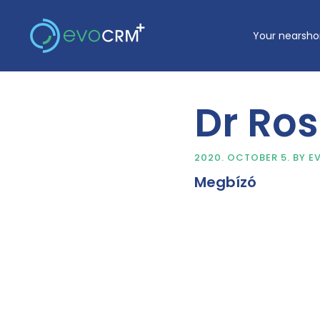
Skip
to
Your nearsho
content
Dr Ro
2020. OCTOBER 5.
BY
E
Megbízó