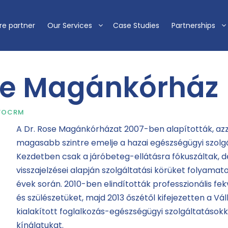
re partner
Our Services
Case Studies
Partnerships
se Magánkórház
VOCRM
A Dr. Rose Magánkórházat 2007-ben alapították, azza
magasabb szintre emelje a hazai egészségügyi szolgá
Kezdetben csak a járóbeteg-ellátásra fókuszáltak, d
visszajelzései alapján szolgáltatási körüket folyamat
évek során. 2010-ben elindították professzionális f
és szülészetüket, majd 2013 őszétől kifejezetten a Vá
kialakított foglalkozás-egészségügyi szolgáltatásokk
kínálatukat.