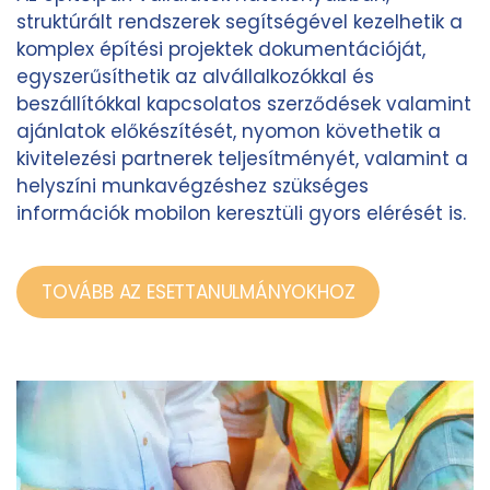
struktúrált rendszerek segítségével kezelhetik a
komplex építési projektek dokumentációját,
egyszerűsíthetik az alvállalkozókkal és
beszállítókkal kapcsolatos szerződések valamint
ajánlatok előkészítését, nyomon követhetik a
kivitelezési partnerek teljesítményét, valamint a
helyszíni munkavégzéshez szükséges
információk mobilon keresztüli gyors elérését is.
TOVÁBB AZ ESETTANULMÁNYOKHOZ