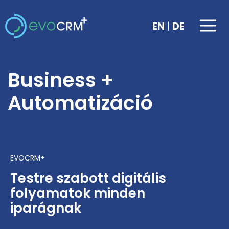
Kilépés
a
Me
|
EN
DE
tartalomba
Business +
Automatizáció
EVOCRM+
Testre szabott digitális
folyamatok minden
iparágnak