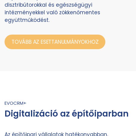
disztribútorokkal és egészségügyi
intézményekkel való zökkenőmentes
együttműködést.
TOVÁBB AZ ESETTANULMÁNYOKHOZ
EVOCRM+
Digitalizáció az építőiparban
Az építőipari vállalatok hatékonyabban,