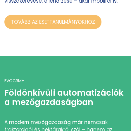
visszakeresése, ellenőrzése – akár mobilról is.
TOVÁBB AZ ESETTANULMÁNYOKHOZ
EVOCRM+
Földönkívüli automatizációk
a mezőgazdaságban
A modern mezőgazdaság már nemcsak
traktorokról és hektárakról szól – hanem az