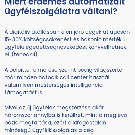
Miért érdemes automatizált
ügyfélszolgálatra váltani?
A digitális átállásban élen járó cégek átlagosan
15-30% költségcsökkenést és hasonló mértékű
ügyfélelégedettségnövekedést könyvelhetnek
el. (teneo.ai)
A Deloitte felmérése szerint pedig világszerte
már minden hatodik call center használ
valamilyen mesterséges intelligencia
támogatást is.
Mivel az új ügyfelek megszerzése akár
háromszor annyiba is kerülhet, mint a meglévő
bázis megtartása, ezért a kifogástalan
minőségű ügyfélkiszolgálás a cég