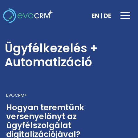
Kilépés
a
Me
|
EN
DE
tartalomba
Ügyfélkezelés +
Automatizáció
EVOCRM+
Hogyan teremtünk
versenyelőnyt az
ügyfélszolgálat
digitalizációjával?