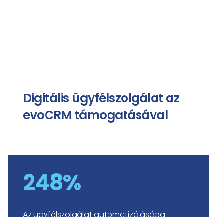
Digitális ügyfélszolgálat az
evoCRM támogatásával
248%
Az ügyfélszolgálat automatizálásába