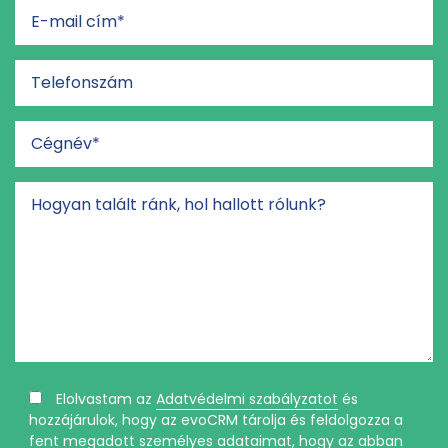
Elolvastam az
Adatvédelmi szabályzatot
és
hozzájárulok, hogy az evoCRM tárolja és feldolgozza a
fent megadott személyes adataimat, hogy az abban