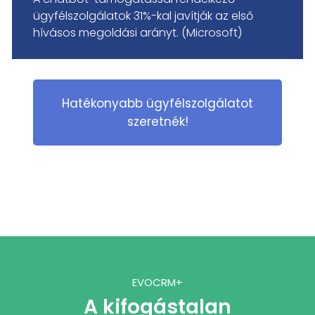
ügyfélszolgálatok 31%-kal javítják az első
hívásos megoldási arányt. (Microsoft)
Hatékonyabb ügyfélszolgálatot
szeretnék!
EVOCRM+
A kifogástalan