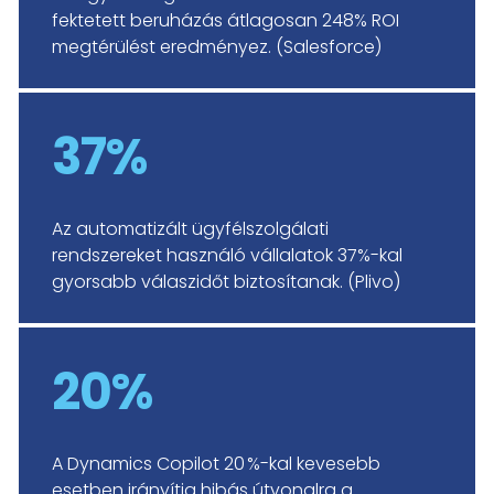
fektetett beruházás átlagosan 248% ROI
megtérülést eredményez. (Salesforce)
37%
Az automatizált ügyfélszolgálati
rendszereket használó vállalatok 37%-kal
gyorsabb válaszidőt biztosítanak. (Plivo)
20%
A Dynamics Copilot 20 %-kal kevesebb
esetben irányítja hibás útvonalra a