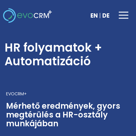
Kilépés
a
Me
|
EN
DE
tartalomba
HR folyamatok +
Automatizáció
EVOCRM+
Mérhető eredmények, gyors
megtérülés a HR-osztály
munkájában