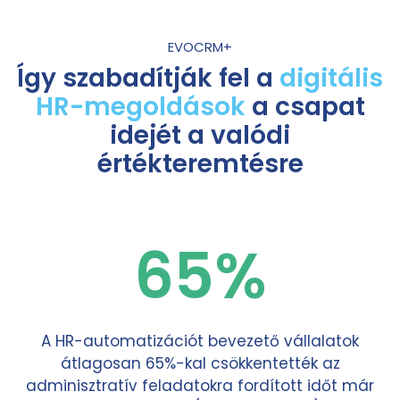
EVOCRM+
Így szabadítják fel a
digitális
HR-megoldások
a csapat
idejét a valódi
értékteremtésre
65%
A HR-automatizációt bevezető vállalatok
átlagosan 65%-kal csökkentették az
adminisztratív feladatokra fordított időt már