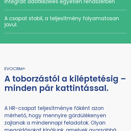
Integrált adatkezelés egyetlen rendszerben
A csapat stabil, a teljesítmény folyamatosan
javul.
EVOCRM+
A toborzástól a kiléptetésig –
minden pár kattintással.
A HR-csapat teljesítménye főként azon
mérhető, hogy mennyire gördülékenyen
zajlanak a mindennapi feladatok. Olyan
megoldásokat kínálunk, amelyek gyorsabbá