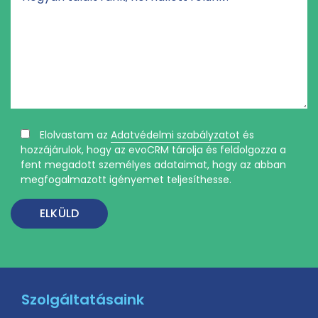
Elolvastam az
Adatvédelmi szabályzatot
és
hozzájárulok, hogy az evoCRM tárolja és feldolgozza a
fent megadott személyes adataimat, hogy az abban
megfogalmazott igényemet teljesíthesse.
Szolgáltatásaink