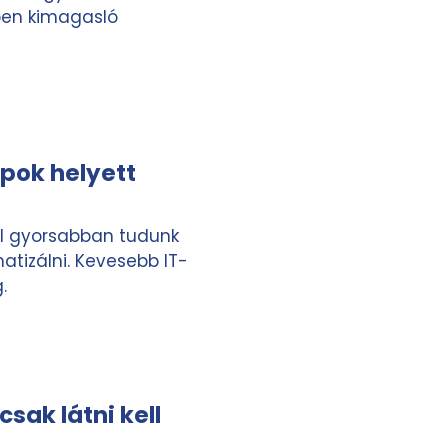
ben kimagasló
pok helyett
l gyorsabban tudunk
tizálni. Kevesebb IT-
.
sak látni kell