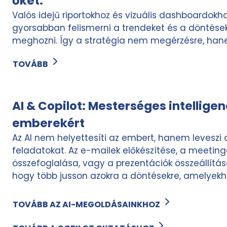
őket.
Valós idejű riportokhoz és vizuális dashboardokh
gyorsabban felismerni a trendeket és a döntés
meghozni. Így a stratégia nem megérzésre, han
TOVÁBB
AI & Copilot: Mesterséges intelligen
emberekért
Az AI nem helyettesíti az embert, hanem leveszi 
feladatokat. Az e-mailek előkészítése, a meeti
összefoglalása, vagy a prezentációk összeállítása
hogy több jusson azokra a döntésekre, amelyekhe
TOVÁBB AZ AI-MEGOLDÁSAINKHOZ