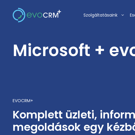
Kilépés
a
Szolgáltatásaink
Es
tartalomba
Microsoft + e
EVOCRM+
Komplett üzleti, inform
megoldások egy kézb