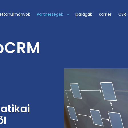
ettanulmányok
Partnerségek
Iparágak
Karrier
CSR
voCRM
atikai
ől