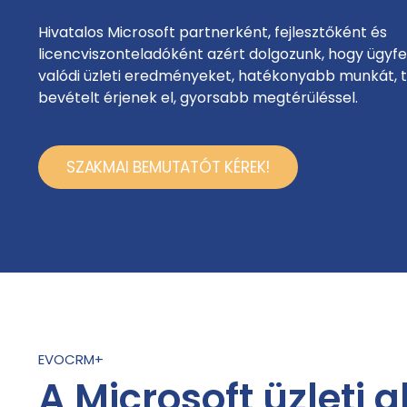
Hivatalos Microsoft partnerként, fejlesztőként és
licencviszonteladóként azért dolgozunk, hogy ügyfe
valódi üzleti eredményeket, hatékonyabb munkát, 
bevételt érjenek el, gyorsabb megtérüléssel.
SZAKMAI BEMUTATÓT KÉREK!
EVOCRM+
A Microsoft üzleti 