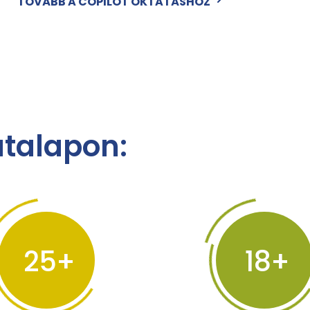
TOVÁBB A COPILOT OKTATÁSHOZ
talapon:
25
18