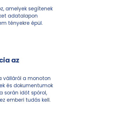
oz, amelyek segítenek
eket adatalapon
em tényekre épül.
cia az
a válláról a monoton
ngek és dokumentumok
 során időt spórol,
z emberi tudás kell.