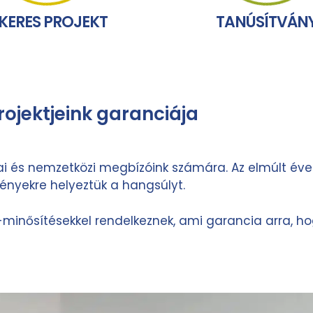
IKERES PROJEKT
TANÚSÍTVÁN
ojektjeink garanciája
ai és nemzetközi megbízóink számára. Az elmúlt évek
ényekre helyeztük a hangsúlyt.
t-minősítésekkel rendelkeznek, ami garancia arra,