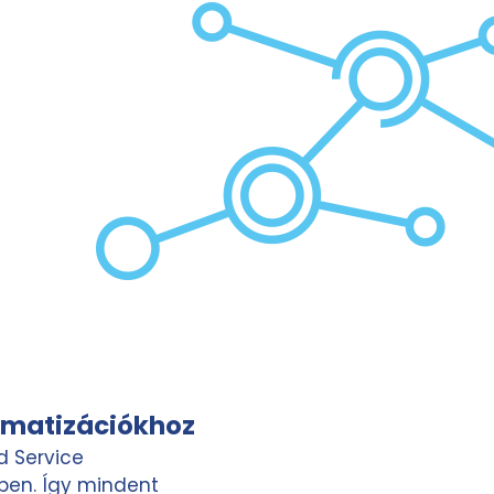
omatizációkhoz
ld Service
ben. Így mindent