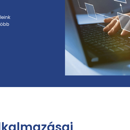
leink
több
alkalmazásai