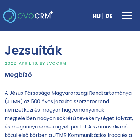
Skip
to
Me
|
HU
DE
content
Jezsuiták
2022. APRIL 19.
BY
EVOCRM
Megbízó
A Jézus Társasága Magyarországi Rendtartománya
(JTMR) az 500 éves jezsuita szerzetesrend
nemzetközi és magyar hagyományainak
megfelelően nagyon sokrétű tevékenységet folytat,
és megannyi nemes ügyet pártol. A számos divízió
közül első körben a JTMR Kommunikációs Iroda és a