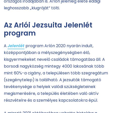
országos irodájában is. Arlón jelenleg élete eddigi
leghosszabb „kiugróját” tölti.
Az Arlói Jezsuita Jelenlét
program
A
Jelenlét
program Arlón 2020 nyarán indult,
középpontjában a mélyszegénységben élő,
kisgyermekeket nevelő családok támogatása áll. A
borsodi nagyközség mintegy 4000 lakosának több
mint 60%-a cigány, a településen több szegregátum
(szegénytelep) is található. A jezsuiták támogató
tevékenysége a helyiek valódi szükségleteinek
megismerésére, a település életében való aktív
részvételre és a személyes kapcsolatokra épül.