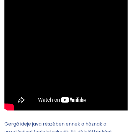
Gergő ideje java részében ennek a háznak a
vezetésével foglalatoskodik. Itt délelőttönként