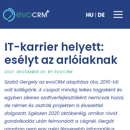
Skip
to
Me
|
HU
DE
content
IT-karrier helyett:
esélyt az arlóiaknak
2021. DECEMBER 20.
BY
EVOCRM
Szabó Gergely az evoCRM alapítása óta, 2015-től
volt kollégánk. A csapat mindig lelkes tagjaként és
egyben sikeres szoftverfejlesztőként nemcsak hazai,
de német és osztrák projekten is élvezettel
dolgozott. Egészen 2020 októberéig, amikor rövid
gondolkodás után felmondott a cégnél. Gergőt
azonban nem egy még fényesebb informatikus