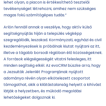
lehet olyan, a piacon is értékesíthető tesztelői
tevékenységet létrehozni, amihez nem szükséges
magas fokú számítógépes tudás.”
Arlón fennáll annak a veszélye, hogy aktív külső
segítségnyújtás híján a település végképp
szegregálódik, leszakad. Kormányzati, egyházi és civil
kezdeményezések is próbálnak kiutat nyújtani az itt,
illetve a tágabb borsodi régióban élő közösségeknek.
A források elégségességét vitatni felesleges, itt
minden segítség elkél. Az evoCRM büszke arra, hogy
a Jezsuiták Jelenlét Programjának nyújtott
adománya révén olyan elkötelezett csoportot
támogathat, akik a kilátástalanság helyett a kihívást
látják a helyzetben, és működő megoldási
lehetőségeket dolgoznak ki.