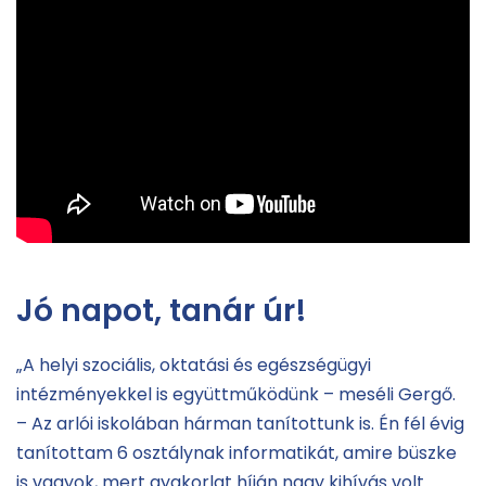
Jó napot, tanár úr!
„A helyi szociális, oktatási és egészségügyi
intézményekkel is együttműködünk – meséli Gergő.
– Az arlói iskolában hárman tanítottunk is. Én fél évig
tanítottam 6 osztálynak informatikát, amire büszke
is vagyok, mert gyakorlat híján nagy kihívás volt