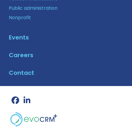
Public administration
Nonprofit
Events
Careers
Contact