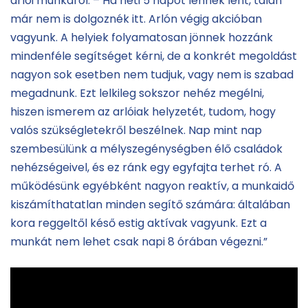
arlói munkáról. – Ha heti 5 napot lennék lent, talán
már nem is dolgoznék itt. Arlón végig akcióban
vagyunk. A helyiek folyamatosan jönnek hozzánk
mindenféle segítséget kérni, de a konkrét megoldást
nagyon sok esetben nem tudjuk, vagy nem is szabad
megadnunk. Ezt lelkileg sokszor nehéz megélni,
hiszen ismerem az arlóiak helyzetét, tudom, hogy
valós szükségletekről beszélnek. Nap mint nap
szembesülünk a mélyszegénységben élő családok
nehézségeivel, és ez ránk egy egyfajta terhet ró. A
működésünk egyébként nagyon reaktív, a munkaidő
kiszámíthatatlan minden segítő számára: általában
kora reggeltől késő estig aktívak vagyunk. Ezt a
munkát nem lehet csak napi 8 órában végezni.”