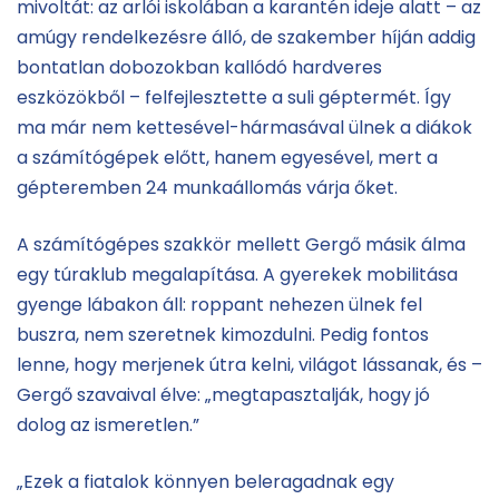
mivoltát: az arlói iskolában a karantén ideje alatt – az
amúgy rendelkezésre álló, de szakember híján addig
bontatlan dobozokban kallódó hardveres
eszközökből – felfejlesztette a suli géptermét. Így
ma már nem kettesével-hármasával ülnek a diákok
a számítógépek előtt, hanem egyesével, mert a
gépteremben 24 munkaállomás várja őket.
A számítógépes szakkör mellett Gergő másik álma
egy túraklub megalapítása. A gyerekek mobilitása
gyenge lábakon áll: roppant nehezen ülnek fel
buszra, nem szeretnek kimozdulni. Pedig fontos
lenne, hogy merjenek útra kelni, világot lássanak, és –
Gergő szavaival élve: „megtapasztalják, hogy jó
dolog az ismeretlen.”
„Ezek a fiatalok könnyen beleragadnak egy