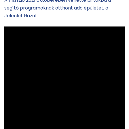
A misszió 2021 októberében vehette birtokba a
segítő programoknak otthont adó épületet, a
Jelenlét Házat.