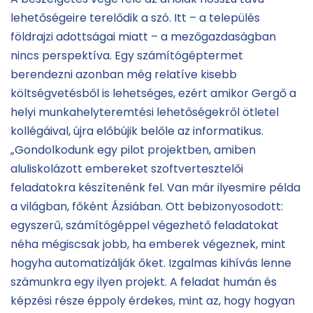
lehetőségeire terelődik a szó. Itt – a település
földrajzi adottságai miatt – a mezőgazdaságban
nincs perspektíva. Egy számítógéptermet
berendezni azonban még relatíve kisebb
költségvetésből is lehetséges, ezért amikor Gergő a
helyi munkahelyteremtési lehetőségekről ötletel
kollégáival, újra előbújik belőle az informatikus.
„Gondolkodunk egy pilot projektben, amiben
aluliskolázott embereket szoftvertesztelői
feladatokra készítenénk fel. Van már ilyesmire példa
a világban, főként Ázsiában. Ott bebizonyosodott:
egyszerű, számítógéppel végezhető feladatokat
néha mégiscsak jobb, ha emberek végeznek, mint
hogyha automatizálják őket. Izgalmas kihívás lenne
számunkra egy ilyen projekt. A feladat humán és
képzési része éppoly érdekes, mint az, hogy hogyan