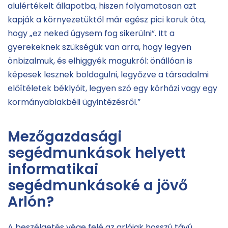
alulértékelt állapotba, hiszen folyamatosan azt
kapják a környezetüktől már egész pici koruk óta,
hogy „ez neked úgysem fog sikerülni”. Itt a
gyerekeknek szükségük van arra, hogy legyen
önbizalmuk, és elhiggyék magukról: önállóan is
képesek lesznek boldogulni, legyőzve a társadalmi
előítéletek béklyóit, legyen szó egy kórházi vagy egy
kormányablakbéli ügyintézésről.”
Mezőgazdasági
segédmunkások helyett
informatikai
segédmunkásoké a jövő
Arlón?
A beszélgetés vége felé az arlóiak hosszú távú