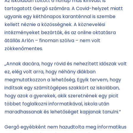
Az iskolában töltött 6 hónap más kihívást is
tartogatott Gergő számára. A Covid-helyzet miatt
ugyanis egy kéthónapos karanténnal is szembe
kellett néznie a közösségnek. A köznevelési
intézményeket bezárták, és az online oktatásra
átállás Arlón – finoman szólva – nem volt
zökkenőmentes.
„Annak dacára, hogy rövid és nehezített időszak volt
ez, elég volt arra, hogy néhány diákban
megmutatkozzon a lehetőség, Egyik tervem, hogy
indítsak egy számítógépes szakkört az iskolában,
hogy azok a gyerekek, akik szeretnének egy picit
többet foglalkozni informatikával, iskola után
maradhassanak és lehetőséget kapjanak tanulni.”
Gergő egyébként nem hazudtolta meg informatikus