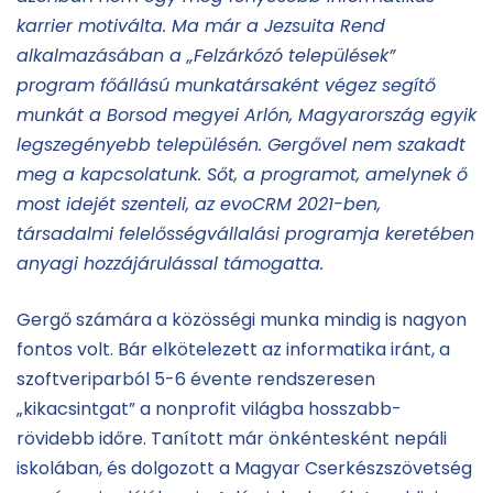
karrier motiválta. Ma már a Jezsuita Rend
alkalmazásában a „Felzárkózó települések”
program főállású munkatársaként végez segítő
munkát a Borsod megyei Arlón, Magyarország egyik
legszegényebb településén. Gergővel nem szakadt
meg a kapcsolatunk. Sőt, a programot, amelynek ő
most idejét szenteli, az evoCRM 2021-ben,
társadalmi felelősségvállalási programja keretében
anyagi hozzájárulással támogatta.
Gergő számára a közösségi munka mindig is nagyon
fontos volt. Bár elkötelezett az informatika iránt, a
szoftveriparból 5-6 évente rendszeresen
„kikacsintgat” a nonprofit világba hosszabb-
rövidebb időre. Tanított már önkéntesként nepáli
iskolában, és dolgozott a Magyar Cserkészszövetség