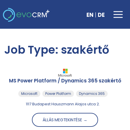
Kilépés
a
Me
|
EN
DE
tartalomba
Job Type:
szakértő
MS Power Platform / Dynamics 365 szakértő
Microsoft
Power Platform
Dynamics 365
1117 Budapest Hauszmann Alajos utca 2.
ÁLLÁS MEGTEKINTÉSE