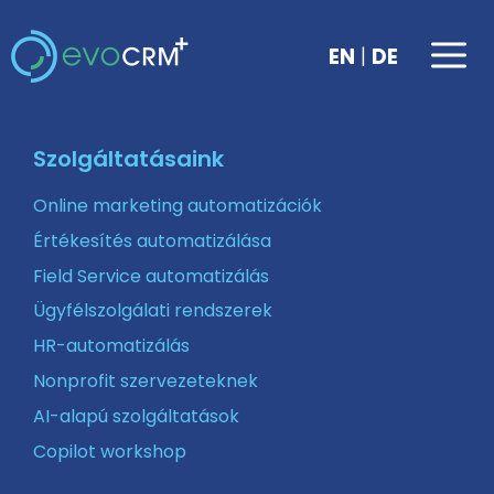
Kilépés
a
Me
|
EN
DE
tartalomba
Szolgáltatásaink
Online marketing automatizációk
Értékesítés automatizálása
Field Service automatizálás
Ügyfélszolgálati rendszerek
HR-automatizálás
Nonprofit szervezeteknek
AI-alapú szolgáltatások
Copilot workshop