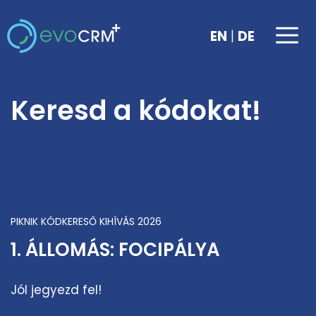
Kilépés
a
Me
|
EN
DE
tartalomba
Keresd a kódokat!
PIKNIK KÓDKERESŐ KIHÍVÁS 2026
1. ÁLLOMÁS: FOCIPÁLYA
Jól jegyezd fel!