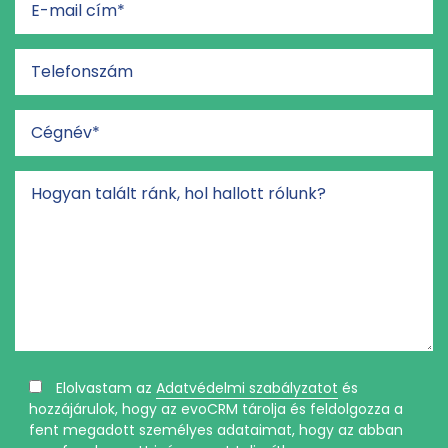
Elolvastam az
Adatvédelmi szabályzatot
és
hozzájárulok, hogy az evoCRM tárolja és feldolgozza a
fent megadott személyes adataimat, hogy az abban