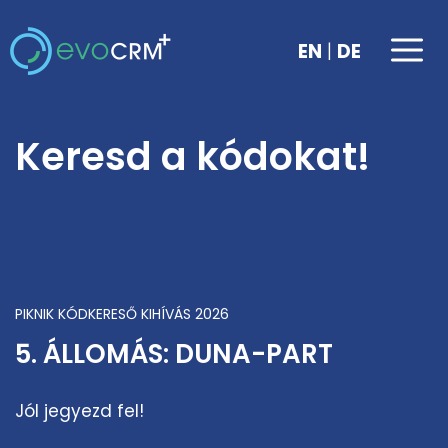
Kilépés
a
Me
|
EN
DE
tartalomba
Keresd a kódokat!
PIKNIK KÓDKERESŐ KIHÍVÁS 2026
5. ÁLLOMÁS: DUNA-PART
Jól jegyezd fel!