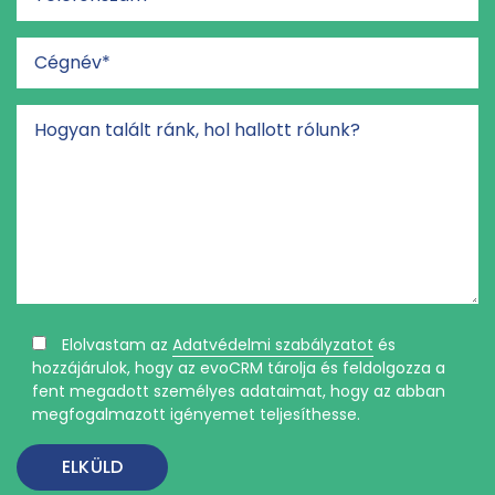
Elolvastam az
Adatvédelmi szabályzatot
és
hozzájárulok, hogy az evoCRM tárolja és feldolgozza a
fent megadott személyes adataimat, hogy az abban
megfogalmazott igényemet teljesíthesse.