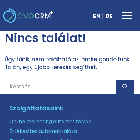
Kilépés
a
Me
|
EN
DE
tartalomba
Nincs találat!
Úgy tűnik, nem található az, amire gondoltunk.
Talán, egy újabb keresés segíthet.
Keresés:
Szolgáltatásaink
Online marketing automatizációk
Értékesítés automatizálása