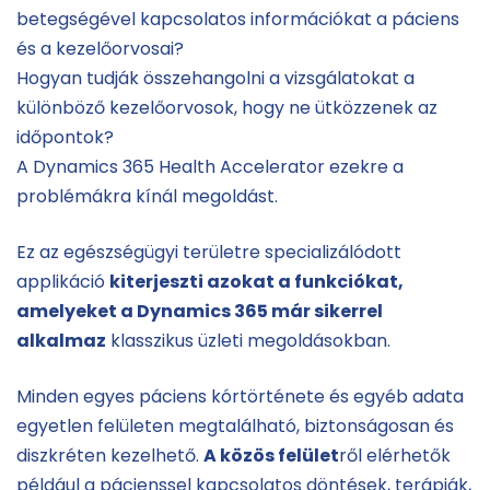
betegségével kapcsolatos információkat a páciens
és a kezelőorvosai?
Hogyan tudják összehangolni a vizsgálatokat a
különböző kezelőorvosok, hogy ne ütközzenek az
időpontok?
A Dynamics 365 Health Accelerator ezekre a
problémákra kínál megoldást.
Ez az egészségügyi területre specializálódott
applikáció
kiterjeszti azokat a funkciókat,
amelyeket a Dynamics 365 már sikerrel
alkalmaz
klasszikus üzleti megoldásokban.
Minden egyes páciens kórtörténete és egyéb adata
egyetlen felületen megtalálható, biztonságosan és
diszkréten kezelhető.
A közös felület
ről elérhetők
például a pácienssel kapcsolatos döntések, terápiák,