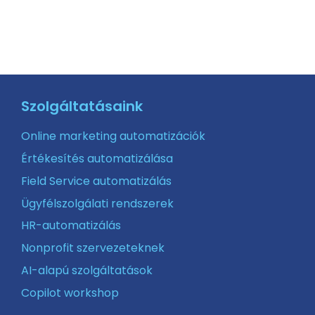
Szolgáltatásaink
Online marketing automatizációk
Értékesítés automatizálása
Field Service automatizálás
Ügyfélszolgálati rendszerek
HR-automatizálás
Nonprofit szervezeteknek
AI-alapú szolgáltatások
Copilot workshop