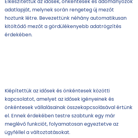
Elkészítettük az idősek, önkéntesek és adományozók
adatlapját, melynek során rengeteg új mezőt
hoztunk létre. Bevezettünk néhány automatikusan
kitöltődő mezőt a gördülékenyebb adatrögzítés
érdekében.
Kiépítettük az idősek és önkéntesek közötti
kapcsolatot, amelyet az idősek igényeinek és
önkéntesek vállalásainak összekapcsolásával értünk
el. Ennek érdekében testre szabtunk egy már
meglévő funkciót, folyamatosan egyeztetve az
ügyféllel a változtatásokat.