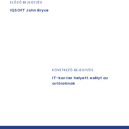
ELŐZŐ BEJEGYZÉS
IQSOFT John Bryce
KÖVETKEZŐ BEJEGYZÉS
IT-karrier helyett: esélyt az
arlóiaknak