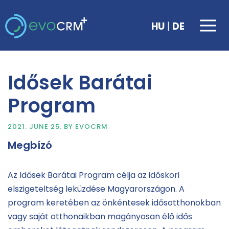
Skip
to
Me
|
HU
DE
content
Idősek Barátai
Program
2021. JUNE 25.
BY
EVOCRM
Megbízó
Az Idősek Barátai Program célja az időskori
elszigeteltség leküzdése Magyarországon. A
program keretében az önkéntesek idősotthonokban
vagy saját otthonaikban magányosan élő idős