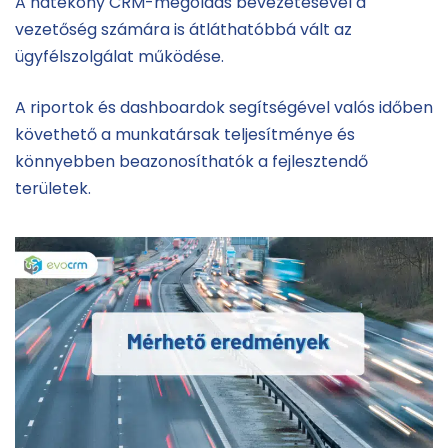
A hatékony CRM-megoldás bevezetésével a
vezetőség számára is átláthatóbbá vált az
ügyfélszolgálat működése.
A riportok és dashboardok segítségével valós időben
követhető a munkatársak teljesítménye és
könnyebben beazonosíthatók a fejlesztendő
területek.