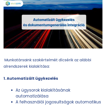
.
Munkatársaink szakértelmét dícsérik az alábbi
alrendszerek kialakítása:
1. Automatizált ügykezelés
Az ügysorok kialakításának
automatizálása
A felhasználói jogosultságok automatikus