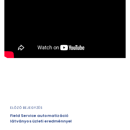
ELŐZŐ BEJEGYZÉS
Field Service automatizáció
látványos üzleti eredménnyel