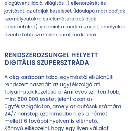
alagútventilláció, világítás,…) ellenőrzését és
javítását, az útdíjak kezelését (időalapú matricadíjak
személyautókra és kilométeralapú díjak
teherautókra), valamint a modernizációt, amelyekre
évente több száz millió eurót fordítanak.
RENDSZERDZSUNGEL HELYETT
DIGITÁLIS SZUPERSZTRÁDA
A cég korábban több, egymástól elkülönült
rendszert használt az ügyfélszolgálati
folyamatok kezelésére. Ami éves szinten több,
mint 600 000 esetet jelent azon az
ügyfélszolgálaton, amely az autósok számára
24/7 nonstop üzemmódban, és a német
mellett 6 további nyelven is elérhető.
Könnyű elképzelni, hogy egy ilyen vállalat