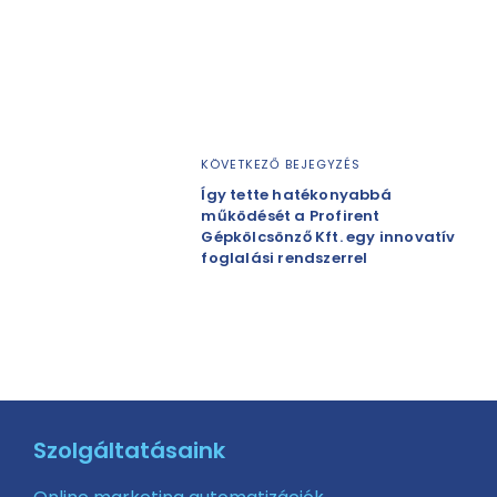
KÖVETKEZŐ BEJEGYZÉS
Így tette hatékonyabbá
működését a Profirent
Gépkölcsönző Kft. egy innovatív
foglalási rendszerrel
Szolgáltatásaink